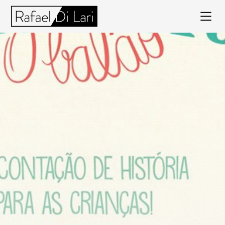
Rafael
Di
Lari