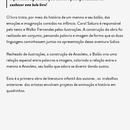
conhecer este belo livro!
O livro trata, por meio da história de um menino e seu balão, das
emoções e imaginação contidas na infância. Carol Sakura é responsável
pelo texto e Walkir Fernandes pelas ilustrações. A construção da obra foi
realizada em conjunto, pensando palavra e imagem de forma que as duas
linguagens caminhassem juntas na apresentação dessa aventura lúdica.
Recheado de ilustrações, a construção de Anacleto, o Balão cria uma
relação especial entre palavras e imagens, colorindo a relação entre o
menino e Anacleto, seu balão que adora se divertir dando sustos.
Esta é a primeira obra de literatura infantil dos autores , os trabalhos
anteriores dos artistas envolvem projetos de animação e história em
quadrinhos.
O projeto foi realizado com o incentivo do Grupo Positivo, Prefeitura
Municipal de Curitiba, Fundação Cultural de Curitiba e do Programa de
Apoio e Incentivo à Cultura.