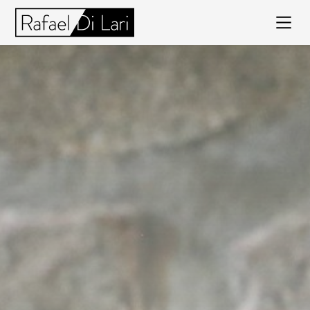
Rafael
Di
Lari