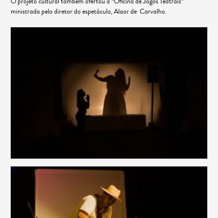
O projeto cultural também ofertou a “Oficina de Jogos Teatrais”
ministrada pelo diretor do espetáculo, Alaor de Carvalho.